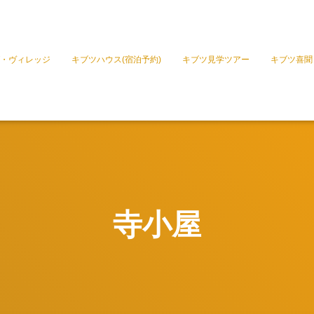
・ヴィレッジ
キブツハウス(宿泊予約)
キブツ見学ツアー
キブツ喜聞
寺小屋