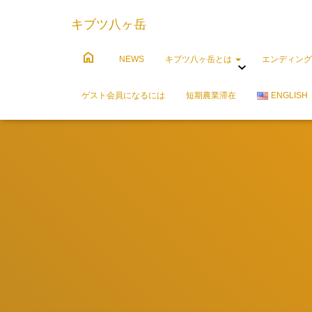
キブツ八ヶ岳
home
NEWS
キブツ八ヶ岳とは
エンディング
ゲスト会員になるには
短期農業滞在
ENGLISH