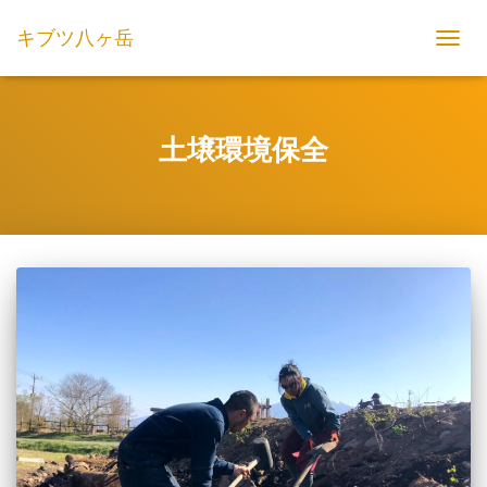
キブツ八ヶ岳
TOGGL
土壌環境保全