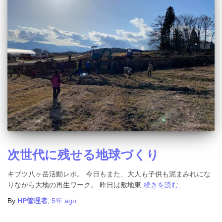
次世代に残せる地球づくり
キブツ八ヶ岳活動レポ。 今日もまた、大人も子供も泥まみれにな
りながら大地の再生ワーク。 昨日は敷地東
続きを読む…
By
HP管理者
,
5年
ago