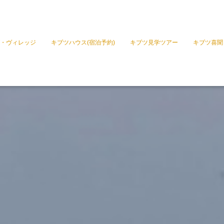
・ヴィレッジ
キブツハウス(宿泊予約)
キブツ見学ツアー
キブツ喜聞