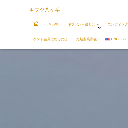
キブツ八ヶ岳
home
NEWS
キブツ八ヶ岳とは
エンディング
ゲスト会員になるには
短期農業滞在
ENGLISH