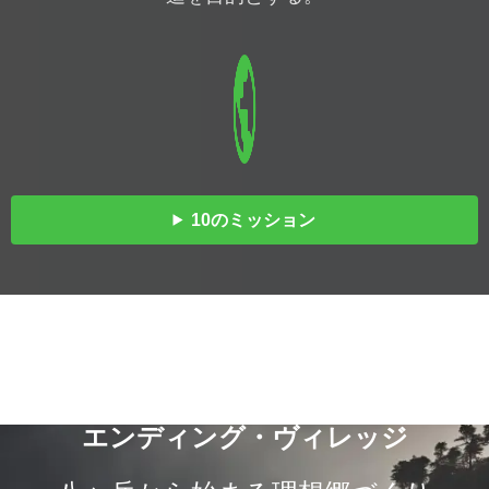
public
10のミッション
エ
ン
デ
ィ
ン
グ
・
ヴ
ィ
レ
ッ
ジ