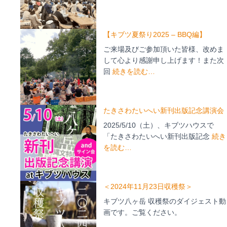
【キブツ夏祭り2025 – BBQ編】
ご来場及びご参加頂いた皆様、改めま
して心より感謝申し上げます！また次
回
続きを読む…
たきさわたいへい新刊出版記念講演会
2025/5/10（土）、キブツハウスで
「たきさわたいへい新刊出版記念
続き
を読む…
＜2024年11月23日収穫祭＞
キブツ八ヶ岳 収穫祭のダイジェスト動
画です。ご覧ください。