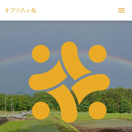
キブツ八ヶ岳
TOGGL